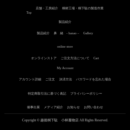
店舗・工房紹介
桐材工場・桐下駄の製造作業
Top
製品紹介
製品紹介
鼻 緒 ‐ hanao –
Gallery
online store
オンラインストア
ご注文方法について
Cart
My Account
アカウント詳細
ご注文
決済方法
パスワードを忘れた場合
特定商取引法に基づく表記
プライバシーポリシー
催事出展
メディア紹介
お知らせ
お問い合わせ
Copyright © 越後桐下駄 小林履物店 All Rights Reserved.