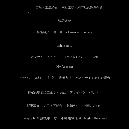
店舗・工房紹介
桐材工場・桐下駄の製造作業
Top
製品紹介
製品紹介
鼻 緒 ‐ hanao –
Gallery
online store
オンラインストア
ご注文方法について
Cart
My Account
アカウント詳細
ご注文
決済方法
パスワードを忘れた場合
特定商取引法に基づく表記
プライバシーポリシー
催事出展
メディア紹介
お知らせ
お問い合わせ
Copyright © 越後桐下駄 小林履物店 All Rights Reserved.