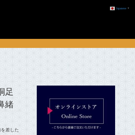
Japanese
▼
桐足
鼻緒
歯を差した