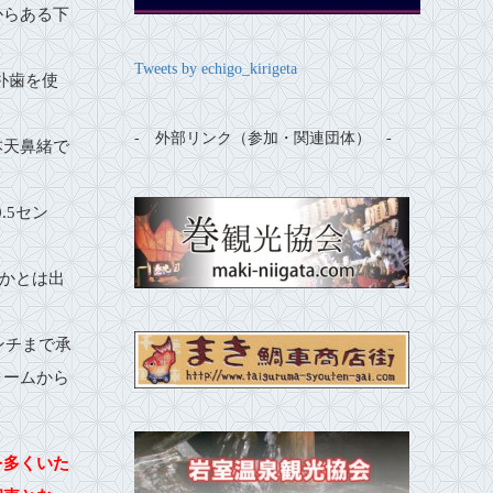
からある下
Tweets by echigo_kirigeta
朴歯を使
- 外部リンク（参加・関連団体） ‐
本天鼻緒で
.5セン
かかとは出
ンチまで承
ォームから
を多くいた