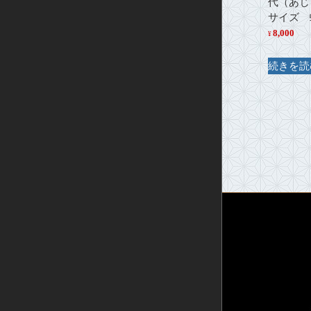
代（あじ
サイズ 
8,000
¥
続きを読