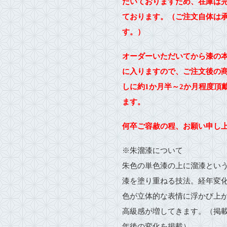
だいておりますため、在庫は
ております。（ご注文自体は
す。）
オーダーいただいてから漆の
に入りますので、
ご注文後の
しに約1か月半～2か月程度頂
ます。
何卒ご容赦の程、お願い申し
※朱溜漆について
朱色の単色漆の上に溜漆とい
漆を塗り重ねる技法。経年変
色が立体的な表情に浮かび上
高級感が増してきます。（掲載
年後の変化を掲載）