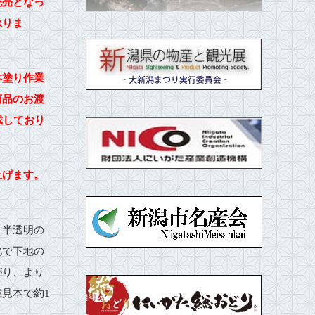
完売となっ
承りま
本塗り作業
商品のお渡
戴しており
上げます。
う半透明の
化で下地の
がり、より
見本で約1