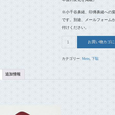
※小千谷鼻緒、印傳鼻緒への
です。別途、メールフォーム
付けください。
朱
お買い物カゴに
溜
漆
塗
カテゴリー:
Mens
,
下駄
紳
士
桐
追加情報
足
駄
本
天
正
絹
鼻