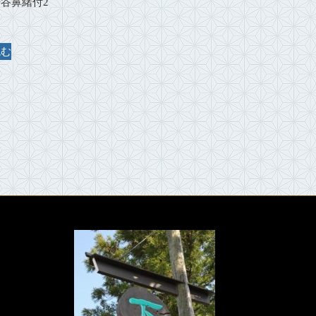
谷鼻緒付2
読む