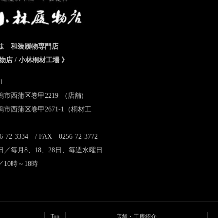
駄 和装履物専門店
物店 / 小林桐材工場 》
1
市西蒲区巻甲2219 (店舗)
市西蒲区巻甲2671-1（桐材工
-72-3334 / FAX 0256-72-3772
日／毎月8、18、28日、毎週水曜日
10時～18時
Top
店舗・工房紹介