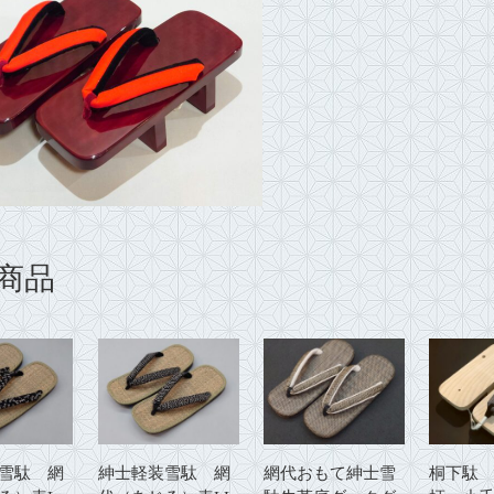
緒
個
商品
雪駄 網
紳士軽装雪駄 網
網代おもて紳士雪
桐下駄