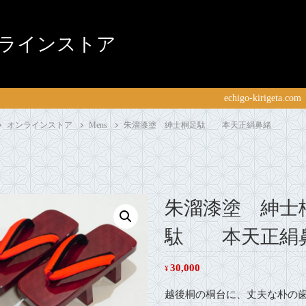
ラインストア
echigo-kirigeta.com
オンラインストア
Mens
朱溜漆塗 紳士桐足駄 本天正絹鼻緒
朱溜漆塗 紳士
駄 本天正絹
30,000
¥
越後桐の桐台に、丈夫な朴の