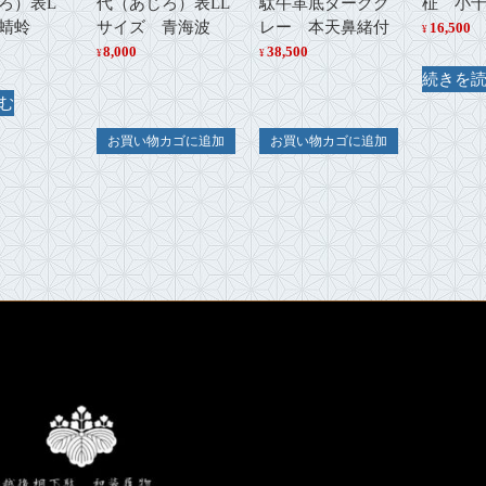
ろ）表L
代（あじろ）表LL
駄牛革底ダークグ
柾 小千
蜻蛉
サイズ 青海波
レー 本天鼻緒付
16,500
¥
8,000
38,500
¥
¥
続きを
む
お買い物カゴに追加
お買い物カゴに追加