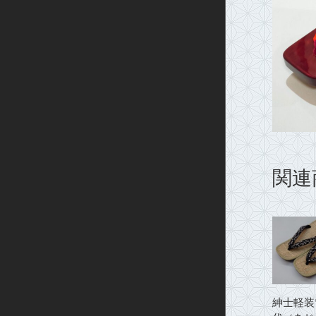
関連
紳士軽装